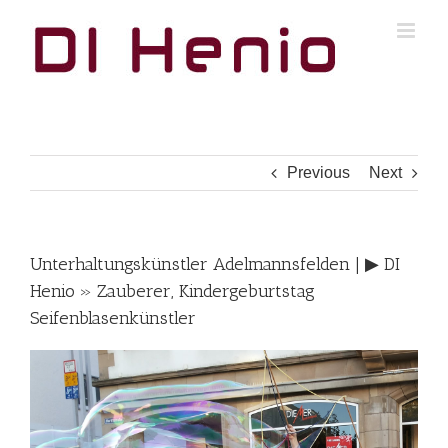
Skip
to
content
Previous
Next
Unterhaltungskünstler Adelmannsfelden | ▶︎ DI
Henio » Zauberer, Kindergeburtstag
Seifenblasenkünstler