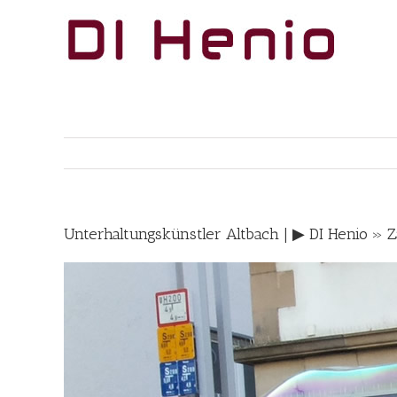
Skip
to
content
Unterhaltungskünstler Altbach | ▶︎ DI Henio »