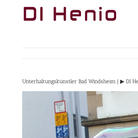
Skip
to
content
Unterhaltungskünstler Bad Windsheim | ▶︎ DI H