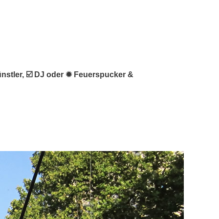
ünstler, ☑️ DJ oder ✹ Feuerspucker &