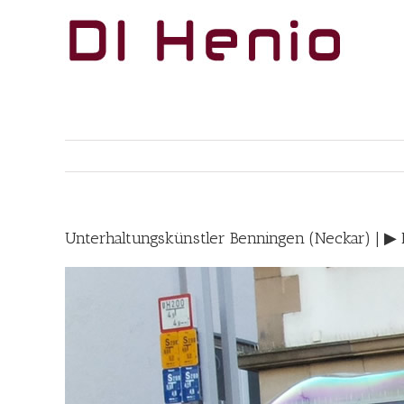
Skip
to
content
Unterhaltungskünstler Benningen (Neckar) | ▶︎ 