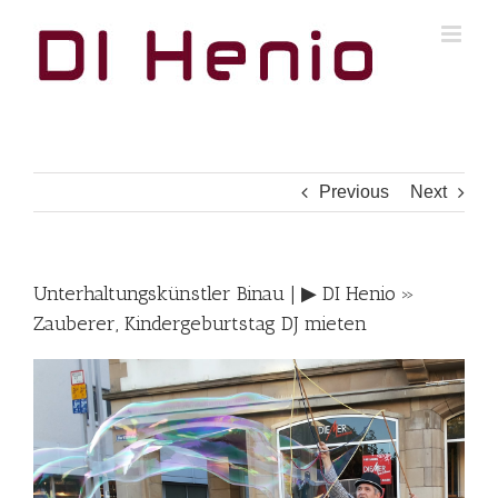
Skip
to
content
Previous
Next
Unterhaltungskünstler Binau | ▶︎ DI Henio »
Zauberer, Kindergeburtstag DJ mieten