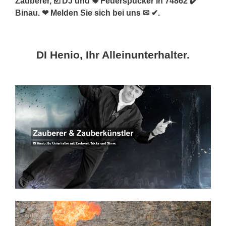
Zauberer, ☑️ DJ und ✹ Feuerspucker in 74862 ✔️
Binau. ❤ Melden Sie sich bei uns ✉ ✔.
DI Henio, Ihr Alleinunterhalter.