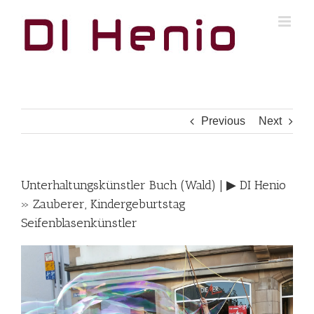
Skip
to
content
Previous
Next
Unterhaltungskünstler Buch (Wald) | ▶︎ DI Henio
» Zauberer, Kindergeburtstag
Seifenblasenkünstler