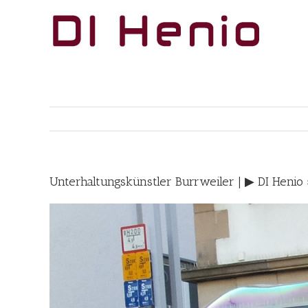
Skip
to
content
Unterhaltungskünstler Burrweiler | ▶︎ DI Heni