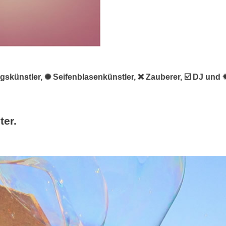
ltungskünstler, ✺ Seifenblasenkünstler, ❌ Zauberer, ☑️ DJ u
ter.