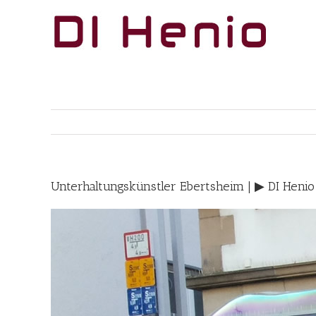
Skip
to
content
Unterhaltungskünstler Ebertsheim | ▶︎ DI Heni