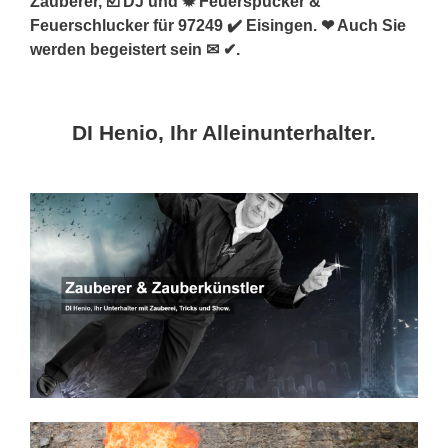
Zauberer, ☑️ DJ und ✹ Feuerspucker &
Feuerschlucker für 97249 ✔️ Eisingen. ❤ Auch Sie
werden begeistert sein ✉ ✔.
DI Henio, Ihr Alleinunterhalter.