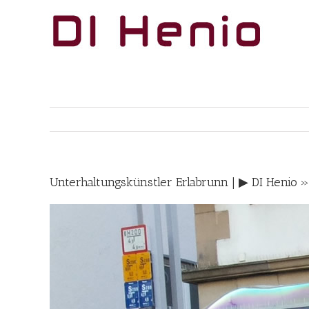
Skip
to
content
Unterhaltungskünstler Erlabrunn | ▶︎ DI Henio