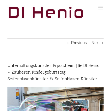
Skip
to
content
Previous
Next
Unterhaltungskünstler Erpolzheim | ▶︎ DI Henio
» Zauberer, Kindergeburtstag
Seifenblasenkünstler & Seifenblasen Künstler