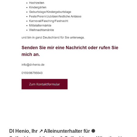
DI Henio, Ihr ↗️ Alleinunterhalter für ✺