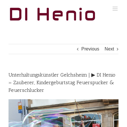
Skip
to
content
Previous
Next
Unterhaltungskünstler Gelchsheim | ▶︎ DI Henio
» Zauberer, Kindergeburtstag Feuerspucker &
Feuerschlucker