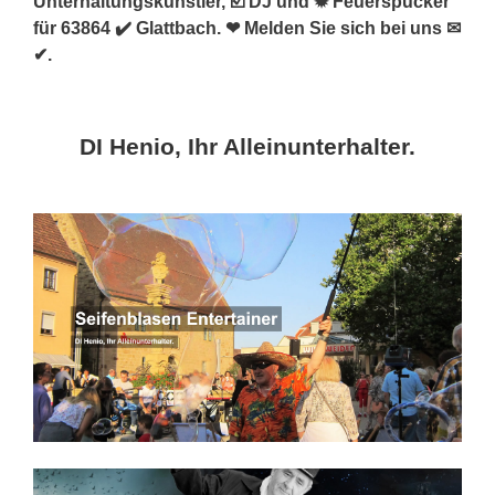
Unterhaltungskünstler, ☑️ DJ und ✹ Feuerspucker
für 63864 ✔️ Glattbach. ❤ Melden Sie sich bei uns ✉
✔.
DI Henio, Ihr Alleinunterhalter.