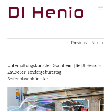
Skip
to
content
Previous
Next
Unterhaltungskünstler Gönnheim | ▶︎ DI Henio »
Zauberer, Kindergeburtstag
Seifenblasenkünstler