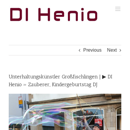
Skip
to
content
Previous
Next
Unterhaltungskünstler Großfischlingen | ▶︎ DI
Henio » Zauberer, Kindergeburtstag DJ