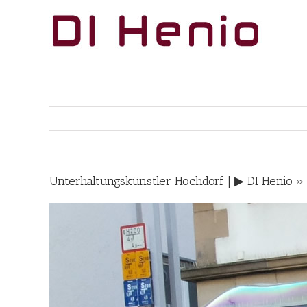
Skip
to
content
Unterhaltungskünstler Hochdorf | ▶︎ DI Henio »