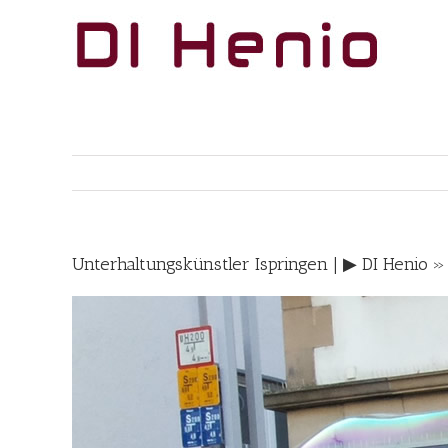
Skip
to
content
Unterhaltungskünstler Ispringen | ▶︎ DI Henio 