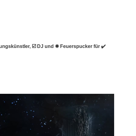
ltungskünstler, ☑️ DJ und ✹ Feuerspucker für ✔️