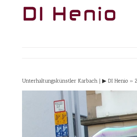
Skip
to
content
Unterhaltungskünstler Karbach | ▶︎ DI Henio »