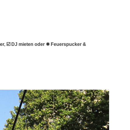
tler, ☑️ DJ mieten oder ✹ Feuerspucker &