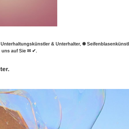
, ★ Unterhaltungskünstler & Unterhalter, ✺ Seifenblasenküns
 uns auf Sie ✉ ✔.
ter.