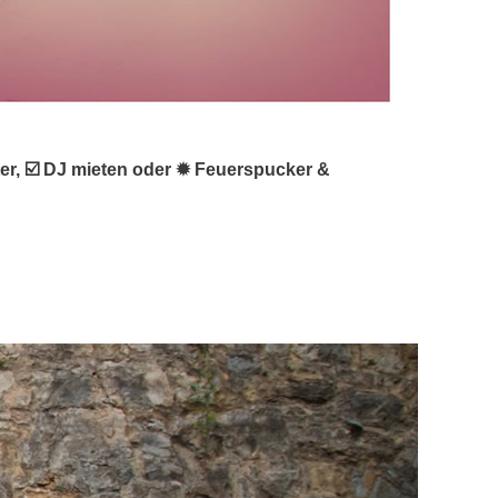
lter, ☑️ DJ mieten oder ✹ Feuerspucker &