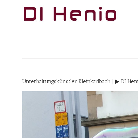
Skip
to
content
Unterhaltungskünstler Kleinkarlbach | ▶︎ DI He