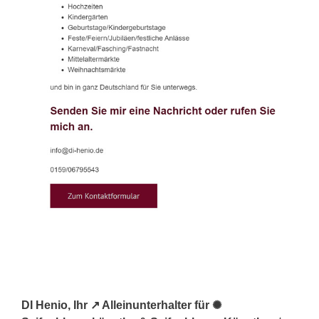
DI Henio, Ihr ↗️ Alleinunterhalter für ✺