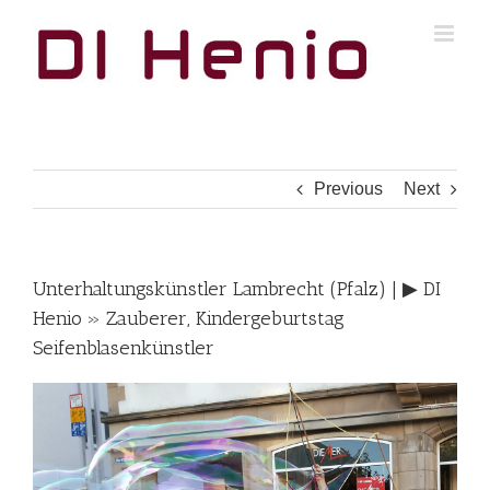
Skip
to
content
Previous
Next
Unterhaltungskünstler Lambrecht (Pfalz) | ▶︎ DI
Henio » Zauberer, Kindergeburtstag
Seifenblasenkünstler