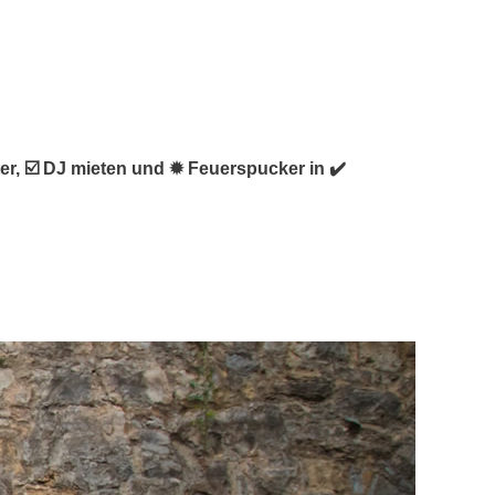
ter, ☑️ DJ mieten und ✹ Feuerspucker in ✔️