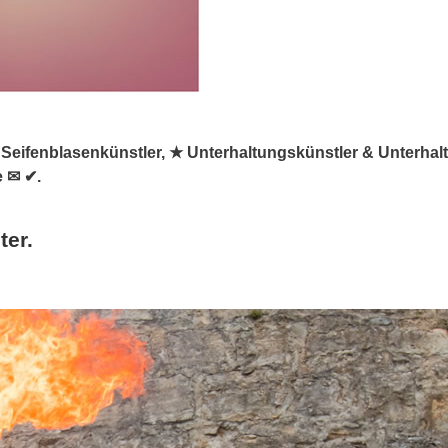
, ✺ Seifenblasenkünstler, ★ Unterhaltungskünstler & Unterhal
e ✉ ✔.
ter.