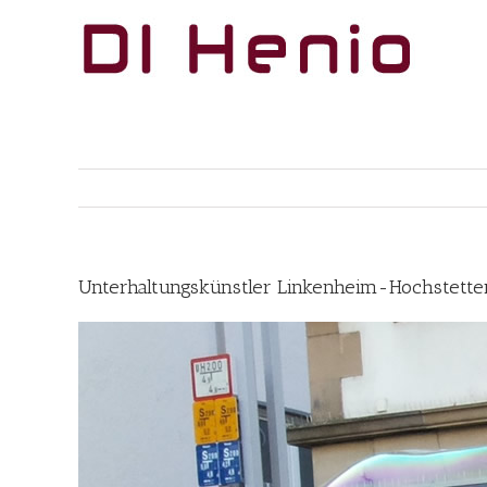
Skip
to
content
Unterhaltungskünstler Linkenheim-Hochstetten