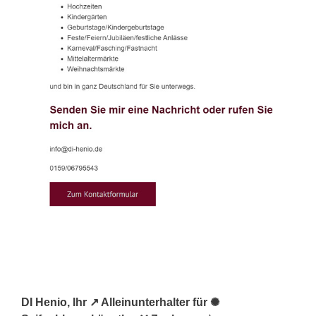
DI Henio, Ihr ↗️ Alleinunterhalter für ✺