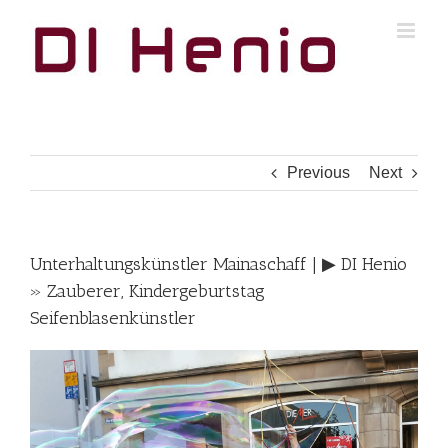
Skip
to
content
Previous
Next
Unterhaltungskünstler Mainaschaff | ▶︎ DI Henio
» Zauberer, Kindergeburtstag
Seifenblasenkünstler