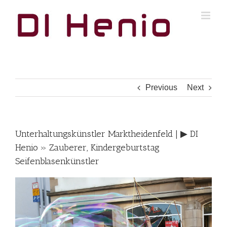
Skip
to
content
Previous
Next
Unterhaltungskünstler Marktheidenfeld | ▶︎ DI
Henio » Zauberer, Kindergeburtstag
Seifenblasenkünstler