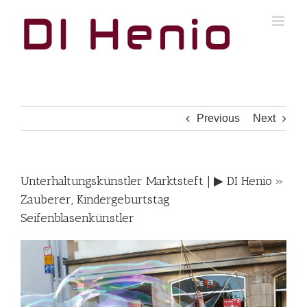
Skip
to
content
Previous
Next
Unterhaltungskünstler Marktsteft | ▶︎ DI Henio »
Zauberer, Kindergeburtstag
Seifenblasenkünstler