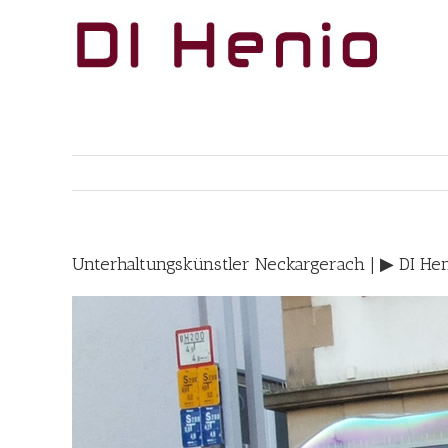
Skip
to
content
Unterhaltungskünstler Neckargerach | ▶︎ DI He