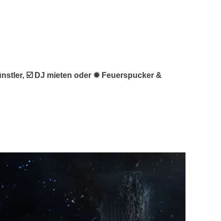
ünstler, ☑️ DJ mieten oder ✹ Feuerspucker &