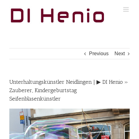
Skip
to
content
Previous
Next
Unterhaltungskünstler Neidlingen | ▶︎ DI Henio »
Zauberer, Kindergeburtstag
Seifenblasenkünstler