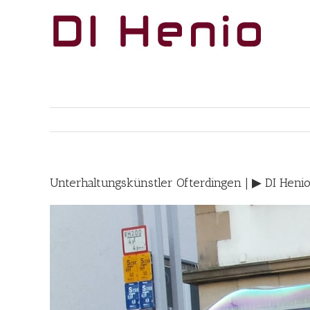
Skip
to
content
Unterhaltungskünstler Ofterdingen | ▶︎ DI Hen