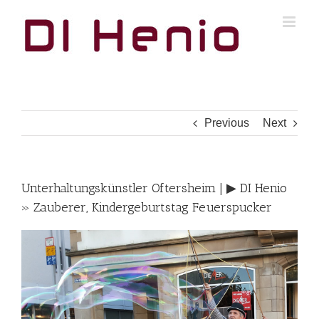
Skip
to
content
Previous
Next
Unterhaltungskünstler Oftersheim | ▶︎ DI Henio
» Zauberer, Kindergeburtstag Feuerspucker