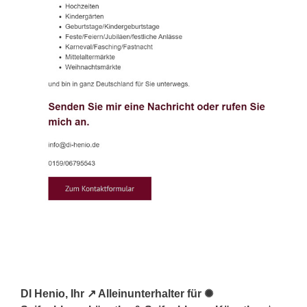
DI Henio, Ihr ↗️ Alleinunterhalter für ✺