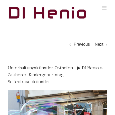
Skip
to
content
Previous
Next
Unterhaltungskünstler Osthofen | ▶︎ DI Henio »
Zauberer, Kindergeburtstag
Seifenblasenkünstler