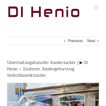
Skip
to
content
Previous
Next
Unterhaltungskünstler Randersacker | ▶︎ DI
Henio » Zauberer, Kindergeburtstag
Seifenblasenkünstler