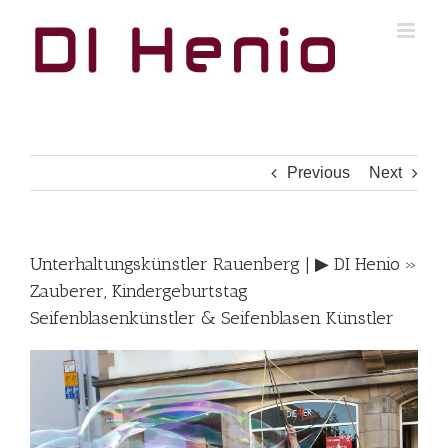
Skip
to
content
Previous
Next
Unterhaltungskünstler Rauenberg | ▶︎ DI Henio »
Zauberer, Kindergeburtstag
Seifenblasenkünstler & Seifenblasen Künstler