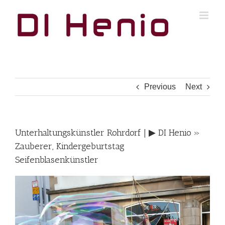
Skip
to
content
Previous
Next
Unterhaltungskünstler Rohrdorf | ▶︎ DI Henio »
Zauberer, Kindergeburtstag
Seifenblasenkünstler