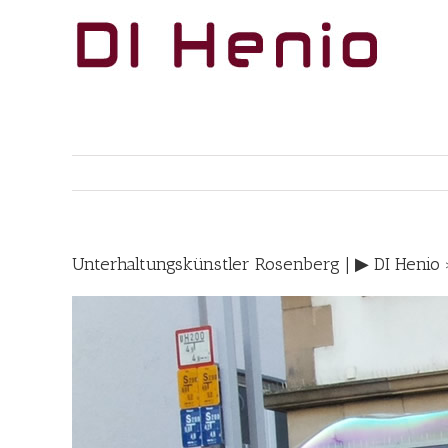
Skip
to
content
Unterhaltungskünstler Rosenberg | ▶︎ DI Henio