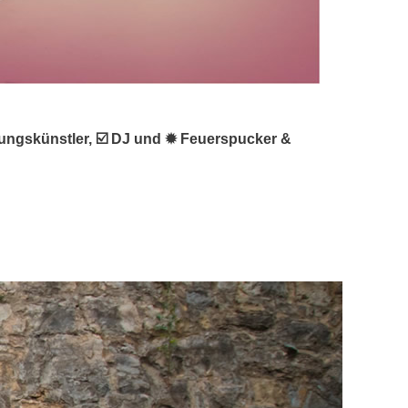
ltungskünstler, ☑️ DJ und ✹ Feuerspucker &