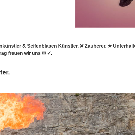
asenkünstler & Seifenblasen Künstler, ❌ Zauberer, ★ Unterha
rag freuen wir uns ✉ ✔.
ter.