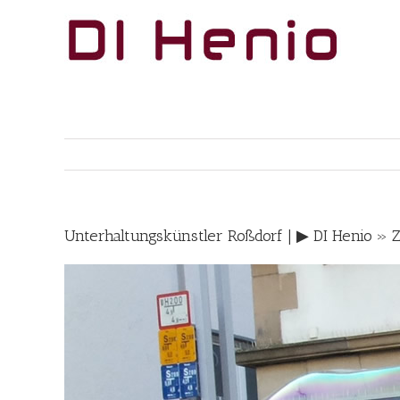
Skip
to
content
Unterhaltungskünstler Roßdorf | ▶︎ DI Henio » 