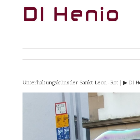
Skip
to
content
Unterhaltungskünstler Sankt Leon-Rot | ▶︎ DI 