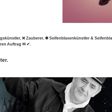
tungskünstler, ❌ Zauberer, ✺ Seifenblasenkünstler & Seifenb
hren Auftrag ✉ ✔.
ter.