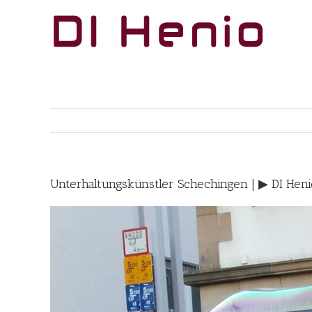
Skip
to
content
Unterhaltungskünstler Schechingen | ▶︎ DI Hen