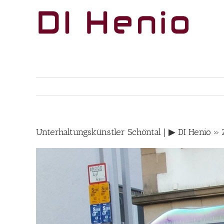
Skip
to
content
Unterhaltungskünstler Schöntal | ▶︎ DI Henio »