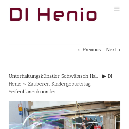
Skip
to
content
Previous
Next
Unterhaltungskünstler Schwäbisch Hall | ▶︎ DI
Henio » Zauberer, Kindergeburtstag
Seifenblasenkünstler