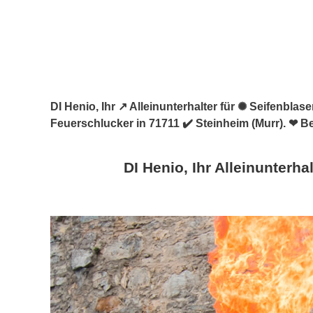
DI Henio, Ihr ↗️ Alleinunterhalter für ✺ Seifenbl
Feuerschlucker in 71711 ✔️ Steinheim (Murr). ❤ B
DI Henio, Ihr Alleinunterhal