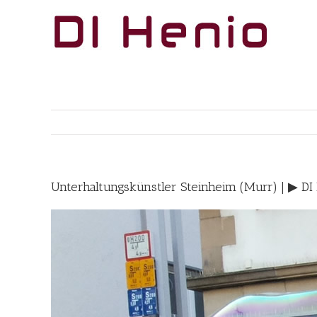
Skip
to
content
Unterhaltungskünstler Steinheim (Murr) | ▶︎ 