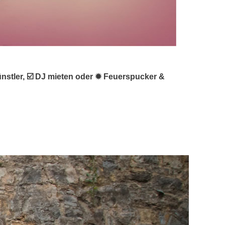
ünstler, ☑️ DJ mieten oder ✹ Feuerspucker &