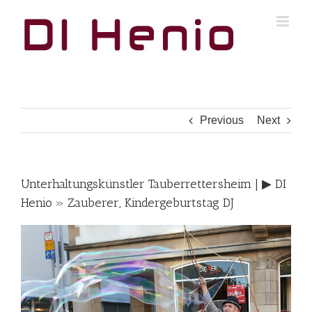
Skip
to
content
Previous
Next
Unterhaltungskünstler Tauberrettersheim | ▶︎ DI
Henio » Zauberer, Kindergeburtstag DJ