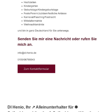
DI Henio, Ihr ↗️ Alleinunterhalter für ✺