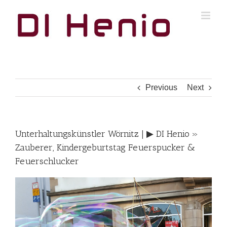
Skip
to
content
Previous
Next
Unterhaltungskünstler Wörnitz | ▶︎ DI Henio »
Zauberer, Kindergeburtstag Feuerspucker &
Feuerschlucker