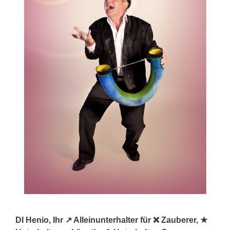
DI Henio, Ihr ↗️ Alleinunterhalter für ❌ Zauberer, ★