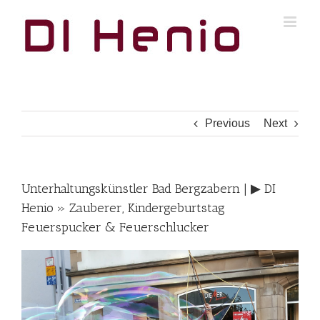
Skip
to
content
Previous
Next
Unterhaltungskünstler Bad Bergzabern | ▶︎ DI
Henio » Zauberer, Kindergeburtstag
Feuerspucker & Feuerschlucker