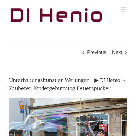
Skip
to
content
Previous
Next
Unterhaltungskünstler Weiltingen | ▶︎ DI Henio »
Zauberer, Kindergeburtstag Feuerspucker