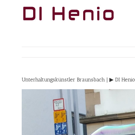
Skip
to
content
Unterhaltungskünstler Braunsbach | ▶︎ DI Heni