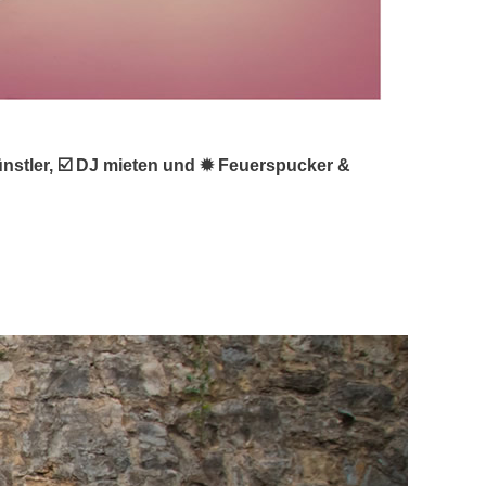
künstler, ☑️ DJ mieten und ✹ Feuerspucker &