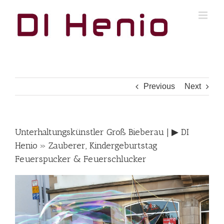
Skip
to
content
Previous
Next
Unterhaltungskünstler Groß Bieberau | ▶︎ DI
Henio » Zauberer, Kindergeburtstag
Feuerspucker & Feuerschlucker