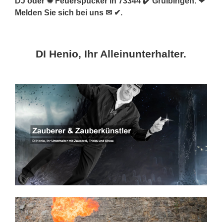
DJ oder ✹ Feuerspucker in 73344 ✔️ Gruibingen. ❤
Melden Sie sich bei uns ✉ ✔.
DI Henio, Ihr Alleinunterhalter.