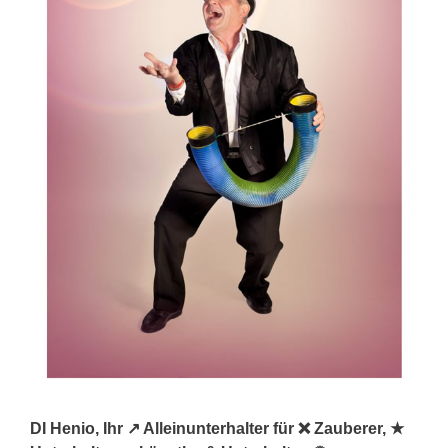
DI Henio, Ihr ↗️ Alleinunterhalter für ❌ Zauberer, ★