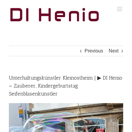
Skip
to
content
Previous
Next
Unterhaltungskünstler Kleinostheim | ▶︎ DI Henio
» Zauberer, Kindergeburtstag
Seifenblasenkünstler