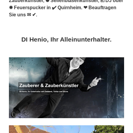
Zauberkünstler, ✺ Seifenblasenkünstler, ☑️ DJ oder
✹ Feuerspucker in ✔️ Quirnheim. ❤ Beauftragen
Sie uns ✉ ✔.
DI Henio, Ihr Alleinunterhalter.