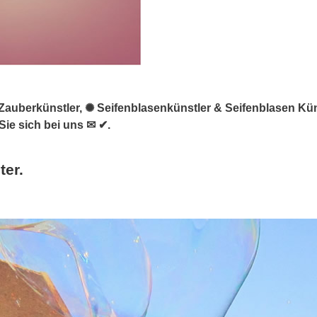
 & Zauberkünstler, ✺ Seifenblasenkünstler & Seifenblasen Kü
ie sich bei uns ✉ ✔.
ter.