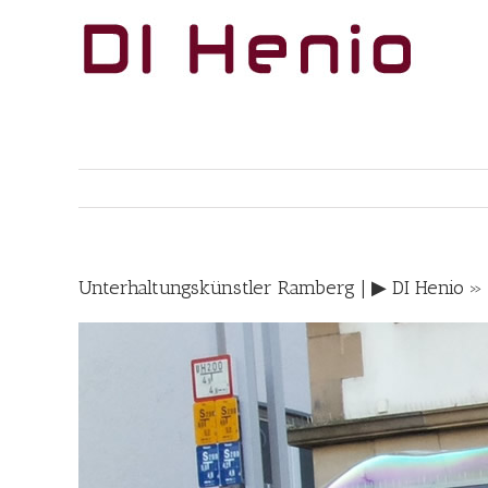
Skip
to
content
Unterhaltungskünstler Ramberg | ▶︎ DI Henio »